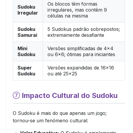
Os blocos têm formas
Sudoku
irregulares, mas contêm 9
Irregular
células na mesma
Sudoku
5 Sudokus padrão sobrepostos;
Samurai
extremamente desafiante
Mini
Versões simplificadas de 4×4
Sudoku
ou 6×6; ótimas para iniciantes
Super
Versões expandidas de 16×16
Sudoku
ou até 25×25
Impacto Cultural do Sudoku
O Sudoku é mais do que apenas um jogo;
tornou-se um fenómeno cultural:
Valor Educativo
: O Sudoku é amplamente