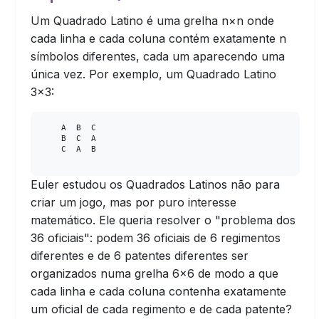
Um Quadrado Latino é uma grelha n×n onde
cada linha e cada coluna contém exatamente n
símbolos diferentes, cada um aparecendo uma
única vez. Por exemplo, um Quadrado Latino
3×3:
    A  B  C

    B  C  A

    C  A  B

Euler estudou os Quadrados Latinos não para
criar um jogo, mas por puro interesse
matemático. Ele queria resolver o "problema dos
36 oficiais": podem 36 oficiais de 6 regimentos
diferentes e de 6 patentes diferentes ser
organizados numa grelha 6×6 de modo a que
cada linha e cada coluna contenha exatamente
um oficial de cada regimento e de cada patente?