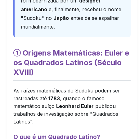
foi modernizada por um
designer
americano
e, finalmente, recebeu o nome
"Sudoku" no
Japão
antes de se espalhar
mundialmente.
Origens Matemáticas: Euler e
os Quadrados Latinos (Século
XVIII)
As raízes matemáticas do Sudoku podem ser
rastreadas até
1783
, quando o famoso
matemático suíço
Leonhard Euler
publicou
trabalhos de investigação sobre "Quadrados
Latinos".
O que é um Quadrado Latino?