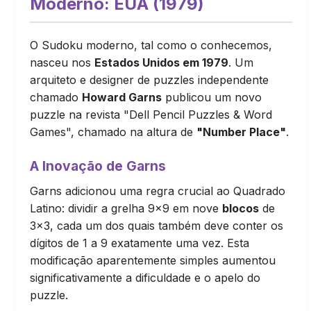
Moderno: EUA (1979)
O Sudoku moderno, tal como o conhecemos,
nasceu nos
Estados Unidos em 1979
. Um
arquiteto e designer de puzzles independente
chamado
Howard Garns
publicou um novo
puzzle na revista "Dell Pencil Puzzles & Word
Games", chamado na altura de
"Number Place"
.
A Inovação de Garns
Garns adicionou uma regra crucial ao Quadrado
Latino: dividir a grelha 9×9 em nove
blocos
de
3×3, cada um dos quais também deve conter os
dígitos de 1 a 9 exatamente uma vez. Esta
modificação aparentemente simples aumentou
significativamente a dificuldade e o apelo do
puzzle.