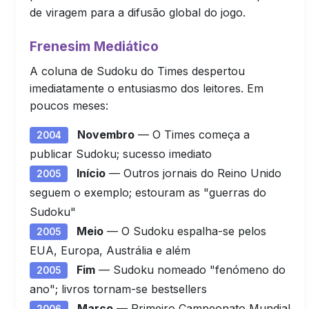
de viragem para a difusão global do jogo.
Frenesim Mediático
A coluna de Sudoku do Times despertou
imediatamente o entusiasmo dos leitores. Em
poucos meses:
Novembro
— O Times começa a
2004
publicar Sudoku; sucesso imediato
Início
— Outros jornais do Reino Unido
2005
seguem o exemplo; estouram as "guerras do
Sudoku"
Meio
— O Sudoku espalha-se pelos
2005
EUA, Europa, Austrália e além
Fim
— Sudoku nomeado "fenómeno do
2005
ano"; livros tornam-se bestsellers
Março
— Primeiro Campeonato Mundial
2006