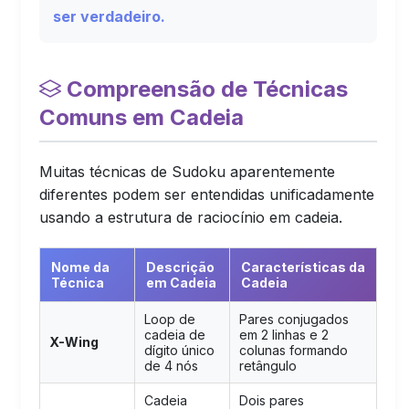
ser verdadeiro.
Compreensão de Técnicas
Comuns em Cadeia
Muitas técnicas de Sudoku aparentemente
diferentes podem ser entendidas unificadamente
usando a estrutura de raciocínio em cadeia.
Nome da
Descrição
Características da
Técnica
em Cadeia
Cadeia
Loop de
Pares conjugados
cadeia de
em 2 linhas e 2
X-Wing
dígito único
colunas formando
de 4 nós
retângulo
Cadeia
Dois pares